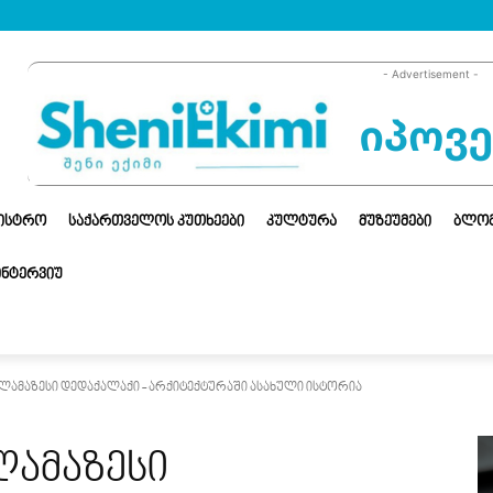
- Advertisement -
ᲜᲘᲡᲢᲠᲝ
ᲡᲐᲥᲐᲠᲗᲕᲔᲚᲝᲡ ᲙᲣᲗᲮᲔᲔᲑᲘ
ᲙᲣᲚᲢᲣᲠᲐ
ᲛᲣᲖᲔᲣᲛᲔᲑᲘ
ᲑᲚᲝ
ᲘᲜᲢᲔᲠᲕᲘᲣ
ამაზესი დედაქალაქი - არქიტექტურაში ასახული ისტორია
ამაზესი