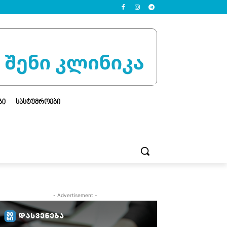
ᲒᲘ
ᲡᲐᲡᲢᲣᲛᲠᲝᲔᲑᲘ
- Advertisement -