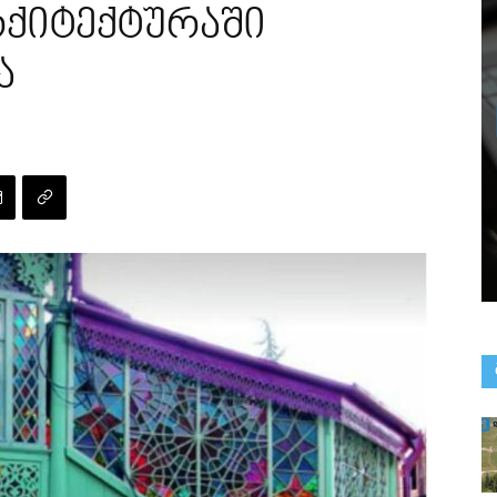
რქიტექტურაში
ა