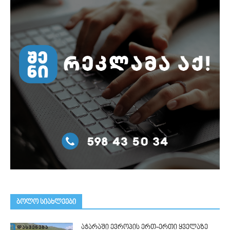
ᲑᲝᲚᲝ ᲡᲘᲐᲮᲚᲔᲔᲑᲘ
აჭარაში ევროპის ერთ-ერთი ყველაზე