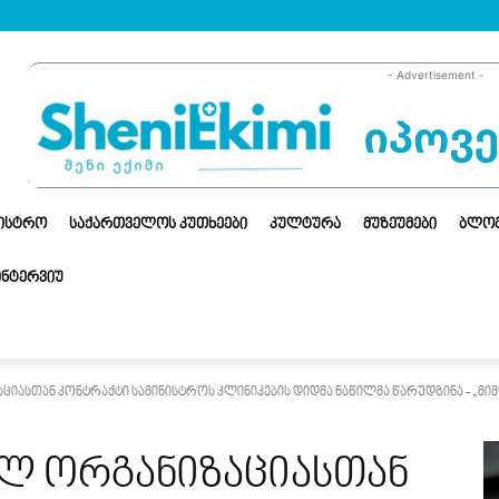
- Advertisement -
ᲜᲘᲡᲢᲠᲝ
ᲡᲐᲥᲐᲠᲗᲕᲔᲚᲝᲡ ᲙᲣᲗᲮᲔᲔᲑᲘ
ᲙᲣᲚᲢᲣᲠᲐ
ᲛᲣᲖᲔᲣᲛᲔᲑᲘ
ᲑᲚᲝ
ᲘᲜᲢᲔᲠᲕᲘᲣ
იასთან კონტრაქტი სამინისტროს კლინიკების დიდმა ნაწილმა წარუდგინა - „მიმდ
ლ ორგანიზაციასთან