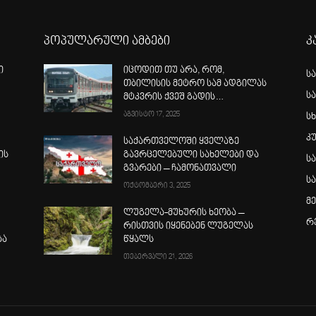
პოპულარული ამბები
კ
ი
იცოდით თუ არა, რომ,
ს
თბილისის მეტრო სამ ადგილას
ს
მტკვრის ქვეშ გადის…
აგვისტო 17, 2025
სხ
კ
საქართველოში ყველაზე
ის
გავრცელებული სახელები და
ს
გვარები – ჩამონათვალი
ს
ოქტომბერი 3, 2025
მ
ლუგელა-მუხურის ხეობა –
რ
რისთვის იყენებენ ლუგელას
ბა
წყალს
თებერვალი 21, 2026