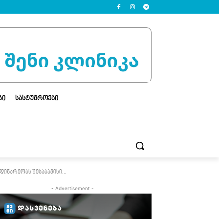
ᲒᲘ
ᲡᲐᲡᲢᲣᲛᲠᲝᲔᲑᲘ
ინარეობს შესაბამისი...
- Advertisement -