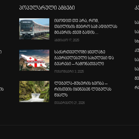
პოპულარული ამბები
კ
იცოდით თუ არა, რომ,
ს
თბილისის მეტრო სამ ადგილას
ს
მტკვრის ქვეშ გადის…
აგვისტო 17, 2025
სხ
კ
ი
საქართველოში ყველაზე
გავრცელებული სახელები და
ს
გვარები – ჩამონათვალი
ს
ოქტომბერი 3, 2025
მ
ლუგელა-მუხურის ხეობა –
რ
ის
რისთვის იყენებენ ლუგელას
წყალს
თებერვალი 21, 2026