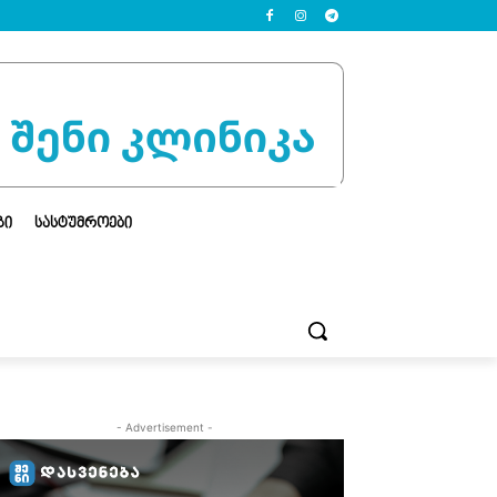
ᲒᲘ
ᲡᲐᲡᲢᲣᲛᲠᲝᲔᲑᲘ
- Advertisement -