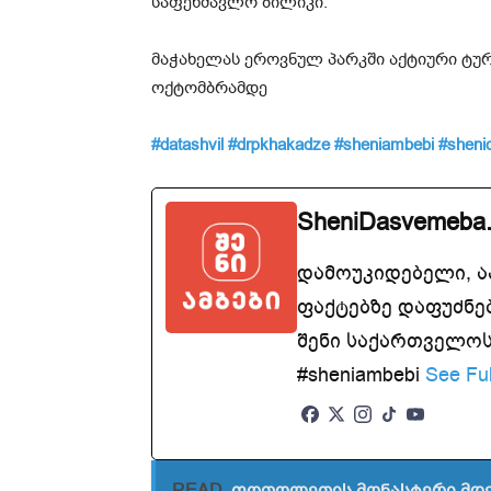
საფეხმავლო ბილიკი.
მაჭახელას ეროვნულ პარკში აქტიური ტუ
ოქტომბრამდე
#datashvil
#drpkhakadze
#sheniambebi
#sheni
SheniDasvemeba
დამოუკიდებელი, 
ფაქტებზე დაფუძნე
შენი საქართველოსთ
#sheniambebi
See Ful