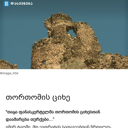
#image_title
თორთომის ციხე
“თაყა ფანასკერტელმა თორთომის ციხესთან
დაამარცხა თურქები…”
იმირ ტაოში, მდ.ევფრატის სათავეებთან ჩრდილო-