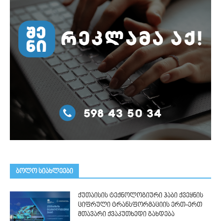
ᲑᲝᲚᲝ ᲡᲘᲐᲮᲚᲔᲔᲑᲘ
ქუთაისის ტექნოლოგიური ჰაბი ქვეყნის
ციფრული ტრანსფორმაციის ერთ-ერთ
მთავარი ქვაკუთხედი გახდება