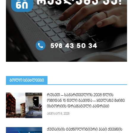
ᲑᲝᲚᲝ ᲡᲘᲐᲮᲚᲔᲔᲑᲘ
რუსეთ – საქართველოს 2008 წლის
ომიდან 16 წელი გავიდა – ყველაზე მძიმე
ისტორიის დრამატული კადრები
აგვისტო 8, 2026
ქუთაისის ტექნოლოგიური ჰაბი ქვეყნის