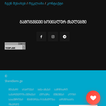
ჩვენ შესახებ
/
რეკლამა
/
კონტაქტი
გამოგვყევი სოციალურ ქსელებში
©
SheniEkimi.ge
მთავარი
სიახლეები
სხვა-ამბები
სამინისტრო
საქართველოს კუთხეები
კულტურა
მუზეუმები
ბლოგი
სასტუმროები
მეცნიერება & განათლება
აკრედიტაცია
ინტერვიუ