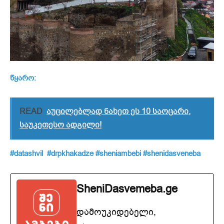
წყარო:
READ
აუცილებლად ნახეთ ეს 10 საოცარი,
საუკეთესო ადგილი!
#datashvil
#drpkhakadze
#sheniambebi
#shenidasveneba
SheniDasvemeba.ge
დამოუკიდებელი,