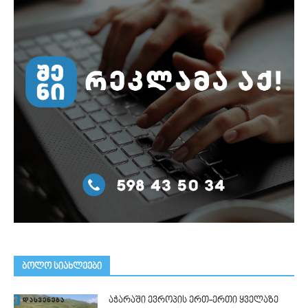
ᲑᲝᲚᲝ ᲡᲘᲐᲮᲚᲔᲔᲑᲘ
აჭარაში ევროპის ერთ-ერთი ყველაზე