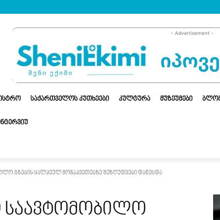
- Advertisement -
ᲜᲘᲡᲢᲠᲝ
ᲡᲐᲥᲐᲠᲗᲕᲔᲚᲝᲡ ᲙᲣᲗᲮᲔᲔᲑᲘ
ᲙᲣᲚᲢᲣᲠᲐ
ᲛᲣᲖᲔᲣᲛᲔᲑᲘ
ᲑᲚᲝ
ᲘᲜᲢᲔᲠᲕᲘᲣ
ილო გზების ცალკეულ მონაკვეთებზე შეზღუდვები დაწესდა
ო საავტომობილო