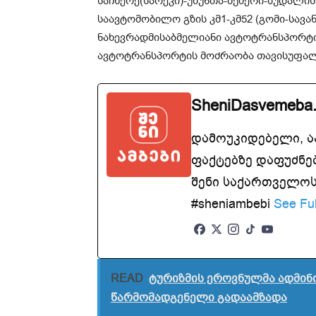
საჩხერე(სარეკი)-უზუნთა-შქმერი-ზუდალის
საავტომობილო გზის კმ1-კმ52 (გომი-სავა
ნახევრადმისაბმელიანი ავტოტრანსპორტი
ავტოტრანსპორტის მოძრაობა თავისუფალ
SheniDasvemeba
დამოუკიდებელი, 
ფაქტებზე დაფუძნე
შენი საქართველოსთ
#sheniambebi
See Ful
READ
ტურიზმის ეროვნულმა ადმინი
წარმომადგენელი გადაამზადა