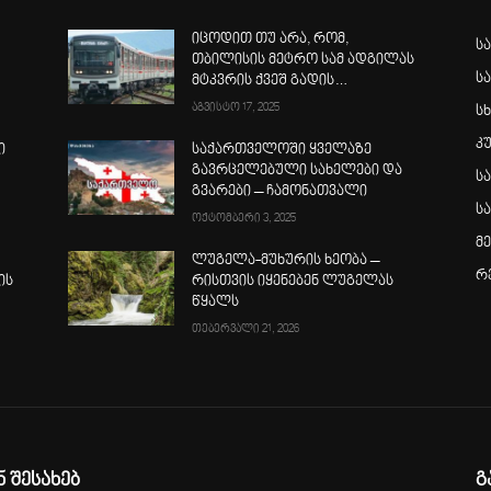
იცოდით თუ არა, რომ,
ს
თბილისის მეტრო სამ ადგილას
ს
მტკვრის ქვეშ გადის…
აგვისტო 17, 2025
სხ
კ
ი
საქართველოში ყველაზე
გავრცელებული სახელები და
ს
გვარები – ჩამონათვალი
ს
ოქტომბერი 3, 2025
მ
ლუგელა-მუხურის ხეობა –
რ
ის
რისთვის იყენებენ ლუგელას
წყალს
თებერვალი 21, 2026
ნ შესახებ
გ