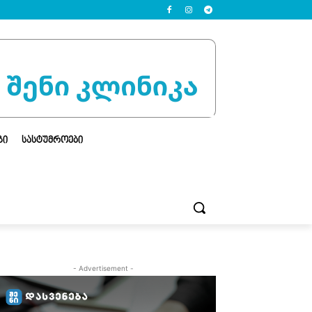
ᲒᲘ
ᲡᲐᲡᲢᲣᲛᲠᲝᲔᲑᲘ
- Advertisement -