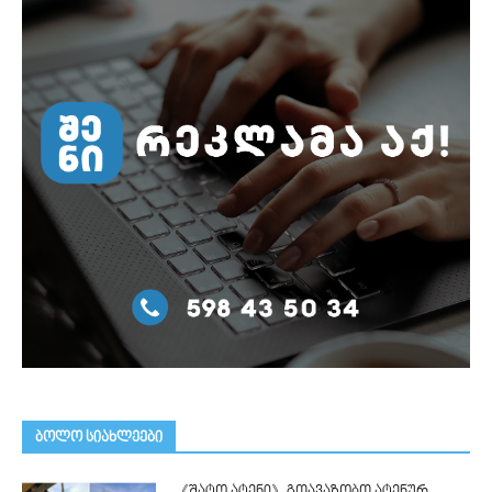
ᲑᲝᲚᲝ ᲡᲘᲐᲮᲚᲔᲔᲑᲘ