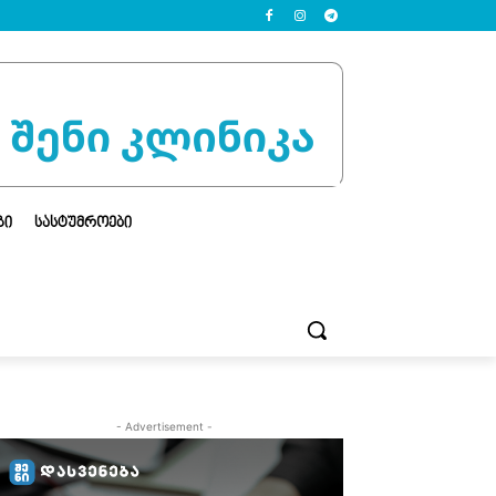
ᲒᲘ
ᲡᲐᲡᲢᲣᲛᲠᲝᲔᲑᲘ
- Advertisement -