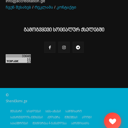
info@accreditation.ge
ჩვენ შესახებ
/
რეკლამა
/
კონტაქტი
გამოგვყევი სოციალურ ქსელებში
©
SheniEkimi.ge
მთავარი
სიახლეები
სხვა-ამბები
სამინისტრო
საქართველოს კუთხეები
კულტურა
მუზეუმები
ბლოგი
სასტუმროები
მეცნიერება & განათლება
აკრედიტაცია