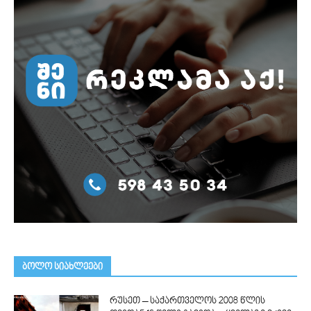
ᲑᲝᲚᲝ ᲡᲘᲐᲮᲚᲔᲔᲑᲘ
რუსეთ – საქართველოს 2008 წლის