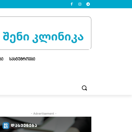
ᲒᲘ
ᲡᲐᲡᲢᲣᲛᲠᲝᲔᲑᲘ
- Advertisement -