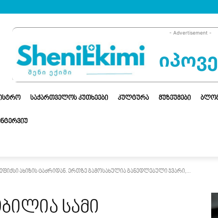
- Advertisement -
ᲜᲘᲡᲢᲠᲝ
ᲡᲐᲥᲐᲠᲗᲕᲔᲚᲝᲡ ᲙᲣᲗᲮᲔᲔᲑᲘ
ᲙᲣᲚᲢᲣᲠᲐ
ᲛᲣᲖᲔᲣᲛᲔᲑᲘ
ᲑᲚᲝ
ᲘᲜᲢᲔᲠᲕᲘᲣ
ნტეფიქსი ახიზის ტაძრიდან. ერთზე გამოსახულია განედლებული ჯვარი,...
ობილია სამი