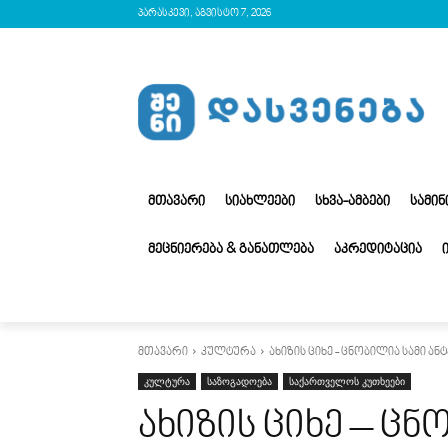
პარასკევი, აგვისტო 7, 2026
ᲛᲗᲐᲕᲐᲠᲘ
ᲡᲘᲐᲮᲚᲔᲔᲑᲘ
ᲡᲮᲕᲐ-ᲐᲛᲑᲔᲑᲘ
ᲡᲐᲛᲘ
ᲛᲔᲪᲜᲘᲔᲠᲔᲑᲐ & ᲒᲐᲜᲐᲗᲚᲔᲑᲐ
ᲐᲙᲠᲔᲓᲘᲢᲐᲪᲘᲐ
მთავარი
კულტურა
ახიზის ციხე - ცნობილია სამი ა
კულტურა
საზოგადოება
საქართველოს კუთხეები
ახიზის ციხე – ცნ