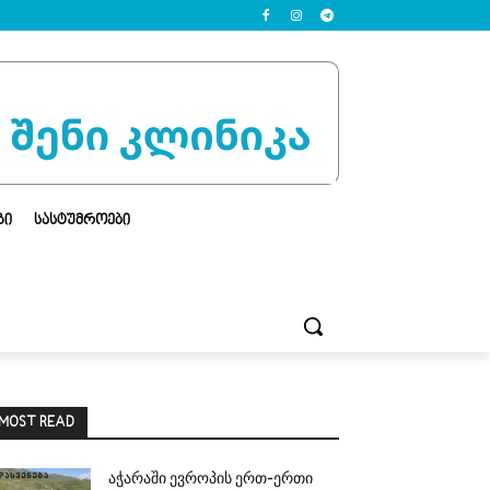
ᲒᲘ
ᲡᲐᲡᲢᲣᲛᲠᲝᲔᲑᲘ
MOST READ
აჭარაში ევროპის ერთ-ერთი