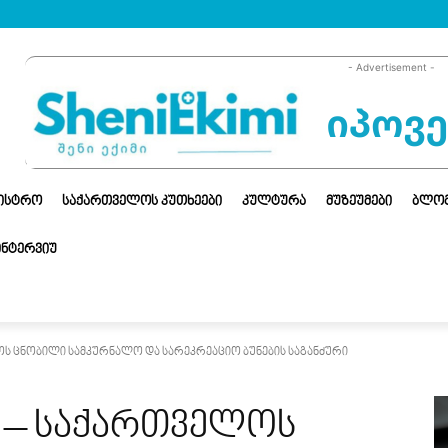
- Advertisement -
ᲜᲘᲡᲢᲠᲝ
ᲡᲐᲥᲐᲠᲗᲕᲔᲚᲝᲡ ᲙᲣᲗᲮᲔᲔᲑᲘ
ᲙᲣᲚᲢᲣᲠᲐ
ᲛᲣᲖᲔᲣᲛᲔᲑᲘ
ᲑᲚᲝ
ᲘᲜᲢᲔᲠᲕᲘᲣ
ს ცნობილი სამკურნალო და სარეკრეაციო ბუნების საგანძური
 – საქართველოს