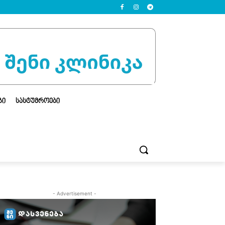
ᲒᲘ
ᲡᲐᲡᲢᲣᲛᲠᲝᲔᲑᲘ
- Advertisement -