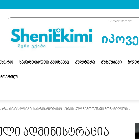
- Advertisement -
ᲜᲘᲡᲢᲠᲝ
ᲡᲐᲥᲐᲠᲗᲕᲔᲚᲝᲡ ᲙᲣᲗᲮᲔᲔᲑᲘ
ᲙᲣᲚᲢᲣᲠᲐ
ᲛᲣᲖᲔᲣᲛᲔᲑᲘ
ᲑᲚᲝ
ᲘᲜᲢᲔᲠᲕᲘᲣ
სტრაცია იტალიაში, საერთაშორისო ტურისტულ გამოფენაში მონაწილეობს
ული ადმინისტრაცია