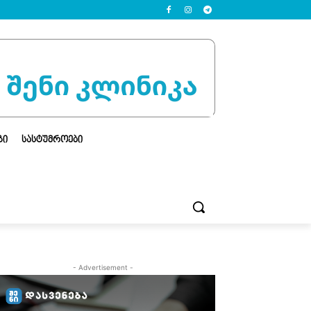
ᲒᲘ
ᲡᲐᲡᲢᲣᲛᲠᲝᲔᲑᲘ
- Advertisement -