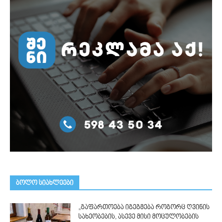
ᲑᲝᲚᲝ ᲡᲘᲐᲮᲚᲔᲔᲑᲘ
„გაფართოება იგეგმება როგორც ღვინის
სახეობების, ასევე მისი მოცულობების