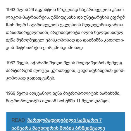
1963 წლის 26 აგ­ვის­ტოს სრუ­ლი­ად სა­ქარ­თვე­ლოს კა­თო­
ლი­კოს-პატ­რი­არ­ქის, უწ­მი­დე­სი­სა და უნე­ტა­რე­სის ეფ­რემ
II-ის მიერ სა­ქარ­თვე­ლოს ეკ­ლე­სი­ის მღვდელმთა­ვარ­თა
თა­ნამ­წირ­ვე­ლო­ბით, არ­ქი­მად­რი­ტი ილია ხელ­დას­ხმულ
იქნა შე­მოქ­მე­დელ ეპის­კო­პო­სად და და­ი­ნიშ­ნა კა­თო­ლი­
კოს-პატ­რი­არ­ქის ქო­რე­პოს­კო­პო­სად.
1967 წელს, აჭა­რა­ში შვი­დი წლის მოღ­ვა­წე­ო­ბის შემ­დეგ,
პარ­ტი­არ­ქის ლოც­ვა-კურ­თხე­ვით, ცხუმ-აფხა­ზე­თის ეპის­
კო­პო­სად გა­და­იყ­ვა­ნეს.
1969 წელს აღყ­ვა­ნილ იქნა მიტ­რო­პო­ლი­ტის ხა­რისხში.
მიტ­რო­პო­ლიტ­მა ილი­ამ სო­ხუმ­ში 11 წელი დაჰ­ყო.
READ
მართლმადიდებელი სამყარო 7
იანვარს მაცხოვრის შობის ბრწყინვალე