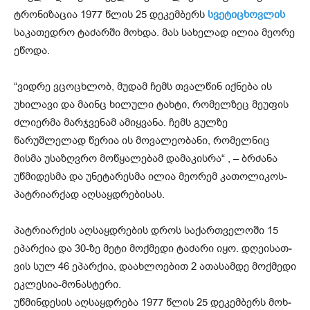
ტრო­ნი­ზა­ცია 1977 წლის 25 დე­კემ­ბერს
სვე­ტი­ცხოვ­ლის
სა­კა­თედ­რო ტა­ძარ­ში მოხ­და. მას სა­ხე­ლად ილია მე­ო­რე
ეწო­და.
“ვიდრე ვცოცხლობ, მუდამ ჩემს თვალწინ იქნება ის
უხილავი და მაინც ხილული ტახტი, რომელზეც მეუფის
ძლიერმა მარჯვენამ ამიყვანა. ჩემს გულზე
წარუშლელად წერია ის მოვალეობანი, რომელნიც
მისმა უსაზღვრო მოწყალებამ დამაკისრა“ , – ბრძანა
უწმიდესმა და უნეტარესმა ილია მეორემ კათოლიკოს-
პატრიარქად აღსაყდრებისას.
პატ­რი­არ­ქის აღ­საყ­დრე­ბის დროს სა­ქარ­თვე­ლო­ში 15
ეპარ­ქია და 30-ზე მეტი მოქ­მე­დი ტა­ძა­რი იყო. დღე­ი­სათ­
ვის სულ 46 ეპარ­ქია, და­ახ­ლო­ე­ბით 2 ათა­სამ­დე მოქ­მე­დი
ეკ­ლე­სია-მო­ნას­ტე­რი.
უწ­მინ­დე­სის აღ­საყ­დრე­ბა 1977 წლის 25 დე­კემ­ბერს მოხ­