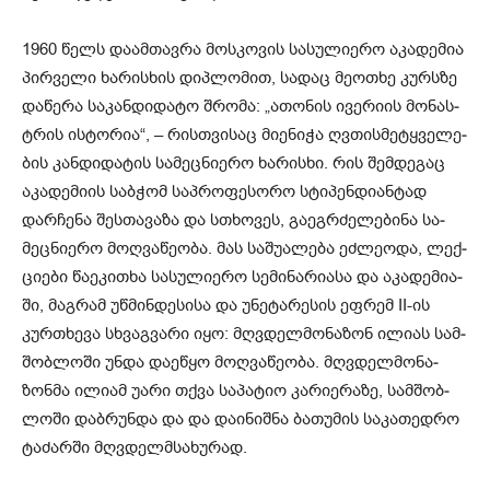
1960 წელს და­ამ­თავ­რა მოს­კო­ვის სა­სუ­ლი­ე­რო აკა­დე­მია
პირ­ვე­ლი ხა­რის­ხის დიპ­ლო­მით, სა­დაც მე­ო­თხე კურ­სზე
და­წე­რა სა­კან­დი­და­ტო შრო­მა: „ათო­ნის ივე­რი­ის მო­ნას­
ტრის ის­ტო­რია“, – რის­თვი­საც მი­ე­ნი­ჭა ღვთის­მე­ტყვე­ლე­
ბის კან­დი­და­ტის სა­მეც­ნი­ე­რო ხა­რის­ხი. რის შემ­დე­გაც
აკა­დე­მი­ის საბ­ჭომ საპრო­ფე­სო­რო სტი­პენ­დი­ან­ტად
დარ­ჩე­ნა შეს­თა­ვა­ზა და სთხო­ვეს, გა­ეგ­რძე­ლე­ბი­ნა სა­
მეც­ნი­ე­რო მოღ­ვა­წე­ო­ბა. მას სა­შუ­ა­ლე­ბა ეძ­ლე­ო­და, ლექ­
ცი­ე­ბი წა­ე­კი­თხა სა­სუ­ლი­ე­რო სე­მი­ნა­რი­ა­სა და აკა­დე­მი­ა­
ში, მაგ­რამ უწ­მინ­დე­სი­სა და უნე­ტა­რე­სის ეფ­რემ II-ის
კურ­თხე­ვა სხვაგ­ვა­რი იყო: მღვდელ­მო­ნა­ზონ ილი­ას სამ­
შობ­ლო­ში უნდა და­ე­წყო მოღ­ვა­წე­ო­ბა. მღვდელ­მო­ნა­
ზონ­მა ილი­ამ უარი თქვა სა­პა­ტიო კა­რი­ე­რა­ზე, სამ­შობ­
ლო­ში დაბ­რუნ­და და და და­ი­ნიშ­ნა ბა­თუ­მის სა­კა­თედ­რო
ტა­ძარ­ში მღვდელმსა­ხუ­რად.