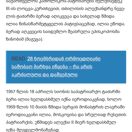
სა­ქარ­თვე­ლოს კა­თო­ლი­კოს-პატ­რი­არ­ქის მელ­ქი­სე­დეკ
III-ის ლოც­ვა-კურ­თხე­ვით, თბი­ლი­სის ალექ­სან­დრე ნე­ვე­
ლის ტა­ძარ­ში ბე­რად აღიკ­ვე­ცა და სა­ხე­ლად წმი­და
ილია წი­ნას­წარ­მე­ტყვე­ლის პა­ტივ­სა­ცე­მად, ილია ეწო­და.
ბე­რად აღ­კვე­ცის სა­ი­დუმ­ლო შე­ას­რუ­ლა ეპის­კო­პოს­მა
ზი­ნო­ბიმ (მა­ჟუ­გა).
READ
28 ნოემბრიდან ორმოცდღიანი
საშობაო მარხვა იწყება – რა არის
აკრძალული და დაშვებული
1957 წლის 18 აპ­რილს სი­ო­ნის სა­პატ­რი­არ­ქო ტა­ძარ­ში
ბერი ილია ხელ­დას­ხმულ იქნა იე­რო­დი­აკ­ვნად, ხოლო
1959 წლის 10 მა­ისს წმი­და სერ­გის მო­ნას­ტრის ლავ­რა­ში
იე­რო­დი­აკ­ვა­ნი ილია, მოს­კო­ვი­სა და სრუ­ლი­ად რუ­სე­თის
პატ­რი­არ­ქის, უწ­მი­დეს ალექ­სი II მიერ ხელ­დას­ხმულ
იქნა მღვდელ­მო­ნაზვნად.