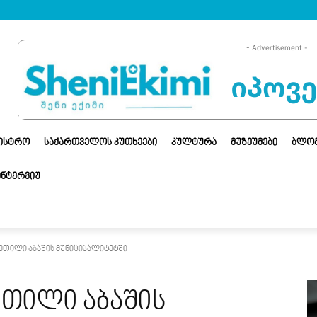
- Advertisement -
ᲜᲘᲡᲢᲠᲝ
ᲡᲐᲥᲐᲠᲗᲕᲔᲚᲝᲡ ᲙᲣᲗᲮᲔᲔᲑᲘ
ᲙᲣᲚᲢᲣᲠᲐ
ᲛᲣᲖᲔᲣᲛᲔᲑᲘ
ᲑᲚᲝ
ᲘᲜᲢᲔᲠᲕᲘᲣ
ეთილი აბაშის მუნიციპალიტეტში
ეთილი აბაშის