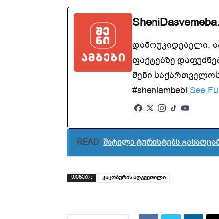
SheniDasvemeba
დამოუკიდებელი, 
ფაქტებზე დაფუძნე
შენი საქართველოსთ
#sheniambebi
See Ful
READ
შატილი ტურისტებს გასაოცარ
კაცობურის აღკვეთილი
ᲗᲔᲒᲔᲑᲘ :