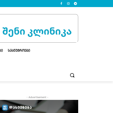
ᲒᲘ
ᲡᲐᲡᲢᲣᲛᲠᲝᲔᲑᲘ
- Advertisement -