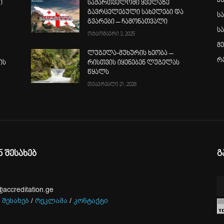
კ
ი
საქართველოში ყველაზე
გავრცელებული სახელები და
ს
გვარები – ჩამონათვალი
ს
ოქტომბერი 3, 2025
მ
ლუგელა-მუხურის ხეობა –
რ
ის
რისთვის იყენებენ ლუგელას
წყალს
თებერვალი 21, 2026
ნ შესახებ
გ
@accreditation.ge
 შესახებ
/
რეკლამა
/
კონტაქტი