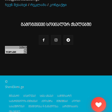
ჩვენ შესახებ
/
რეკლამა
/
კონტაქტი
გამოგვყევი სოციალურ ქსელებში
©
SheniEkimi.ge
მთავარი
სიახლეები
სხვა-ამბები
სამინისტრო
საქართველოს კუთხეები
კულტურა
მუზეუმები
ბლოგი
სასტუმროები
მეცნიერება & განათლება
აკრედიტაცია
ინტერვიუ