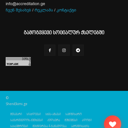
info@accreditation.ge
ჩვენ შესახებ
/
რეკლამა
/
კონტაქტი
გამოგვყევი სოციალურ ქსელებში
©
SheniEkimi.ge
მთავარი
სიახლეები
სხვა-ამბები
სამინისტრო
საქართველოს კუთხეები
კულტურა
მუზეუმები
ბლოგი
სასტუმროები
მეცნიერება & განათლება
აკრედიტაცია