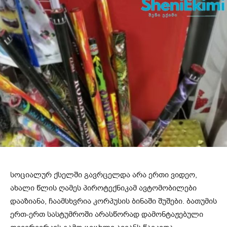
სოციალურ ქსელში გავრცელდა არა ერთი ვიდეო,
ახალი წლის ღამეს პიროტექნიკამ ავტომობილები
დააზიანა, ჩაამსხვრია კორპუსის ბინაში შუშები. ბათუმის
ერთ-ერთ სასტუმროში არასწორად დამონტაჟებული