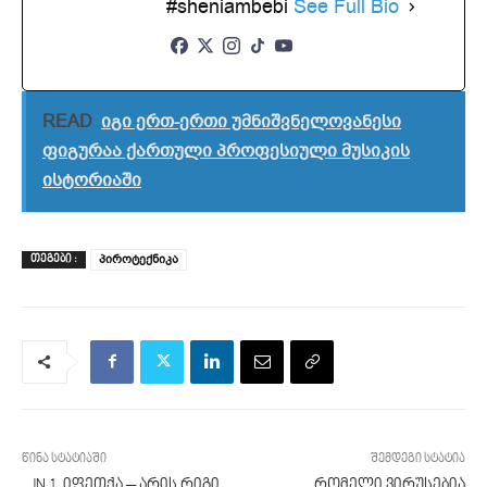
#sheniambebi
See Full Bio
READ
იგი ერთ-ერთი უმნიშვნელოვანესი
ფიგურაა ქართული პროფესიული მუსიკის
ისტორიაში
პიროტექნიკა
ᲗᲔᲒᲔᲑᲘ :
წინა სტატიაში
შემდეგი სტატია
„JN.1. იფეთქა – არის რიგი
რომელი ვირუსებია