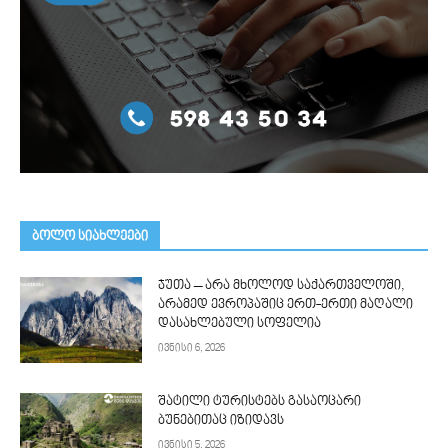
ᲑᲝᲚᲝ ᲡᲘᲐᲮᲚᲔᲔᲑᲘ
ჯუთა – არა მხოლოდ საქართველოში,
არამედ ევროპაშიც ერთ-ერთი მაღალი
დასახლებული სოფელია
ივნისი 6, 2026
შატილი ტურისტებს გასაოცარი
ბუნებითაც იზიდავს
ივნისი 5, 2026