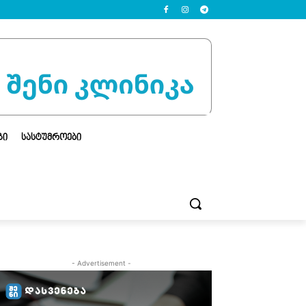
ᲒᲘ
ᲡᲐᲡᲢᲣᲛᲠᲝᲔᲑᲘ
- Advertisement -