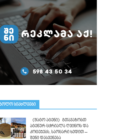
ᲑᲝᲚᲝ ᲡᲘᲐᲮᲚᲔᲔᲑᲘ
《შატო ატენი》გთავაზობთ
ატენურ ცქრიალა ღვინოს და
კოტეჯებს, საოცარი ხედით –
შენი დასვენება