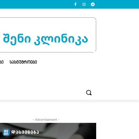
ᲒᲘ
ᲡᲐᲡᲢᲣᲛᲠᲝᲔᲑᲘ
- Advertisement -