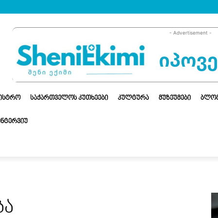
- Advertisement -
ᲜᲘᲡᲢᲠᲝ
ᲡᲐᲥᲐᲠᲗᲕᲔᲚᲝᲡ ᲙᲣᲗᲮᲔᲔᲑᲘ
ᲙᲣᲚᲢᲣᲠᲐ
ᲛᲣᲖᲔᲣᲛᲔᲑᲘ
ᲑᲚᲝ
ᲘᲜᲢᲔᲠᲕᲘᲣ
ბა