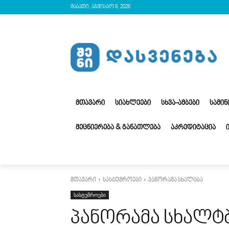
შაბათი, აგვისტო 8, 2026
ᲛᲗᲐᲕᲐᲠᲘ
ᲡᲘᲐᲮᲚᲔᲔᲑᲘ
ᲡᲮᲕᲐ-ᲐᲛᲑᲔᲑᲘ
ᲡᲐᲛᲘ
ᲛᲔᲪᲜᲘᲔᲠᲔᲑᲐ & ᲒᲐᲜᲐᲗᲚᲔᲑᲐ
ᲐᲙᲠᲔᲓᲘᲢᲐᲪᲘᲐ
მთავარი
სასტუმროები
პანორამა სხალტბა
სასტუმროები
პანორამა სხალტ