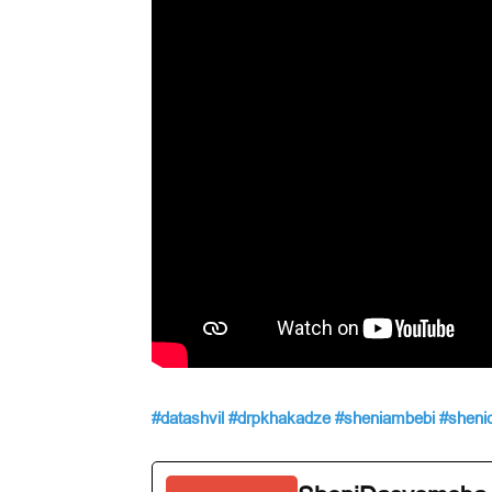
#datashvil
#drpkhakadze
#sheniambebi
#sheni