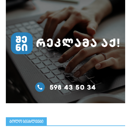
ᲑᲝᲚᲝ ᲡᲘᲐᲮᲚᲔᲔᲑᲘ