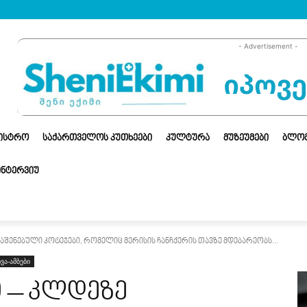
- Advertisement -
ᲜᲘᲡᲢᲠᲝ
ᲡᲐᲥᲐᲠᲗᲕᲔᲚᲝᲡ ᲙᲣᲗᲮᲔᲔᲑᲘ
ᲙᲣᲚᲢᲣᲠᲐ
ᲛᲣᲖᲔᲣᲛᲔᲑᲘ
ᲑᲚᲝ
ᲘᲜᲢᲔᲠᲕᲘᲣ
აშენებული კოტეჯები, რომელიც მერისის ჩანჩქერის თავზე მდებარეობს...
ხვა-ამბები
 – კლდეზე