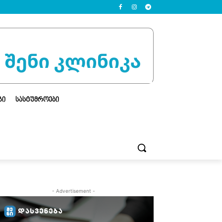
ᲒᲘ
ᲡᲐᲡᲢᲣᲛᲠᲝᲔᲑᲘ
- Advertisement -