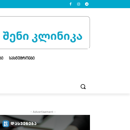
ᲒᲘ
ᲡᲐᲡᲢᲣᲛᲠᲝᲔᲑᲘ
- Advertisement -