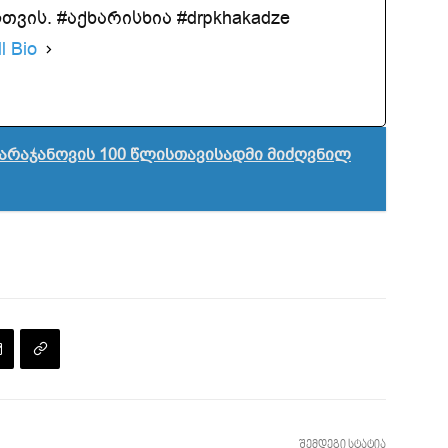
ვის. #აქხარისხია #drpkhakadze
l Bio
არაჯანოვის 100 წლისთავისადმი მიძღვნილ
შემდეგი სტატია