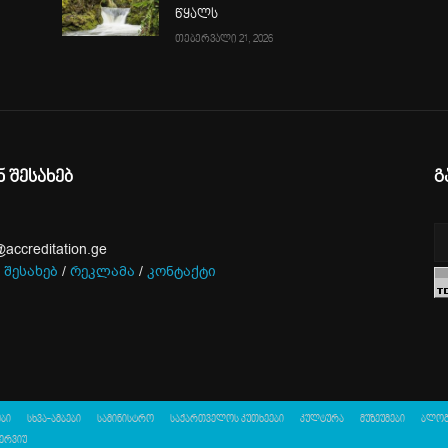
წყალს
თებერვალი 21, 2026
ნ შესახებ
გ
@accreditation.ge
 შესახებ
/
რეკლამა
/
კონტაქტი
ბი
სხვა-ამბები
სამინისტრო
საქართველოს კუთხეები
კულტურა
მუზეუმები
ბლო
ერვიუ