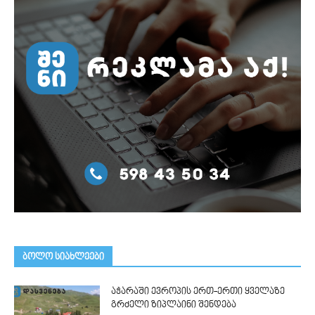
ᲑᲝᲚᲝ ᲡᲘᲐᲮᲚᲔᲔᲑᲘ
აჭარაში ევროპის ერთ-ერთი ყველაზე
გრძელი ზიპლაინი შენდება