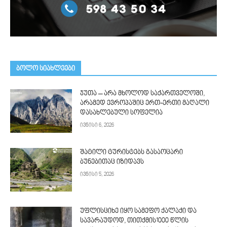
ᲑᲝᲚᲝ ᲡᲘᲐᲮᲚᲔᲔᲑᲘ
ჯუთა – არა მხოლოდ საქართველოში,
არამედ ევროპაშიც ერთ-ერთი მაღალი
დასახლებული სოფელია
ივნისი 6, 2026
შატილი ტურისტებს გასაოცარი
ბუნებითაც იზიდავს
ივნისი 5, 2026
უფლისციხე იყო სამეფო ქალაქი და
სავარაუდოდ, თითქმის1000 წლის