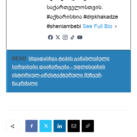
საქართველოსთვის.
#აქხარისხია #drpkhakadze
#sheniambebi
See Full Bio
READ
სხვადასხვა ტიპის განახლებული
სერვისები დაინერგება - უფლისციხის
ისტორიულ-არქიტექტურული მუზეუმ-
ნაკრძალი