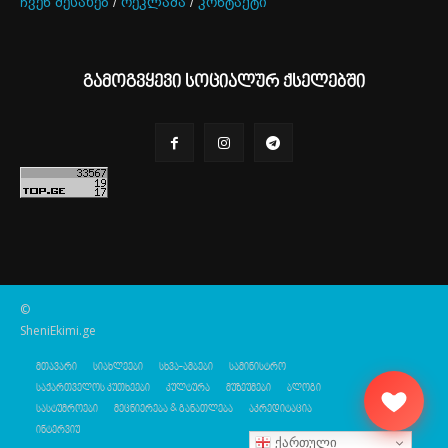
ჩვენ შესახებ
/
რეკლამა
/
კონტაქტი
გამოგვყევი სოციალურ ქსელებში
©
SheniEkimi.ge
მთავარი
სიახლეები
სხვა-ამბები
სამინისტრო
საქართველოს კუთხეები
კულტურა
მუზეუმები
ბლოგი
სასტუმროები
მეცნიერება & განათლება
აკრედიტაცია
ინტერვიუ
ქართული