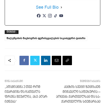
See Full Bio
ᲗᲔᲒᲔᲑᲘ :
წალენჯიხის მაცხოვრის ფერისცვალების საკათედრო ტაძარი
წინა სტატიაში
შემდეგი სტატია
„ადამიანმა 3 თვე რომ
კაცხის სვეტი ზეცისკენ
ივარჯიშა და ჩათვალა
მიმავალი საფეხურია –
ფრენა შეუძლია, ასე აღარ
აოცებს ქარ­თ­ველ­საც და სა­
იქნება“
ქარ­თ­ვე­ლოს სტუ­მარ­საც