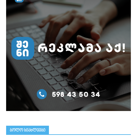
ᲑᲝᲚᲝ ᲡᲘᲐᲮᲚᲔᲔᲑᲘ