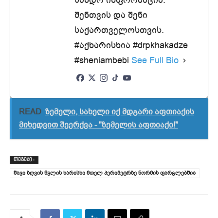
სანდო ინფორმაცია.
შენთვის და შენი
საქართველოსთვის.
#აქხარისხია #drpkhakadze
#sheniambebi
See Full Bio
READ
ზემელი, სა­ხე­ლი იქ მდგა­რი აფ­თი­ა­ქის
მი­ხედ­ვით შე­ერ­ქვა - "ზემელის აფთიაქი!"
ᲗᲔᲒᲔᲑᲘ :
შავი ზღვის წყლის ხარისხი მთელ პერიმეტრზე ნორმის ფარგლებშია