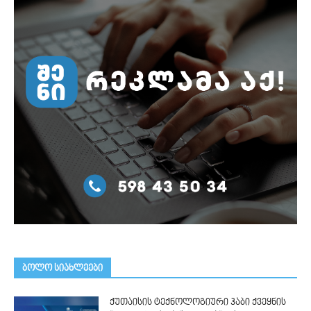
ᲑᲝᲚᲝ ᲡᲘᲐᲮᲚᲔᲔᲑᲘ
ქუთაისის ტექნოლოგიური ჰაბი ქვეყნის