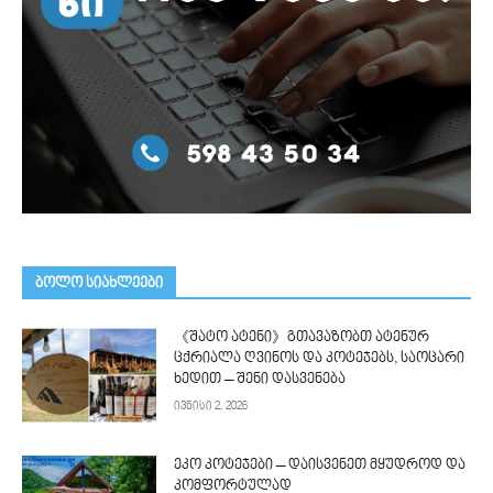
ᲑᲝᲚᲝ ᲡᲘᲐᲮᲚᲔᲔᲑᲘ
《შატო ატენი》გთავაზობთ ატენურ
ცქრიალა ღვინოს და კოტეჯებს, საოცარი
ხედით – შენი დასვენება
ივნისი 2, 2026
ეკო კოტეჯები – დაისვენეთ მყუდროდ და
კომფორტულად