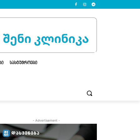
ᲒᲘ
ᲡᲐᲡᲢᲣᲛᲠᲝᲔᲑᲘ
- Advertisement -