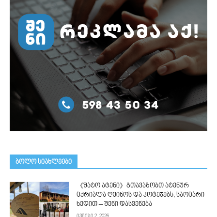
ᲑᲝᲚᲝ ᲡᲘᲐᲮᲚᲔᲔᲑᲘ
《შატო ატენი》გთავაზობთ ატენურ
ცქრიალა ღვინოს და კოტეჯებს, საოცარი
ხედით – შენი დასვენება
ივნისი 2, 2026