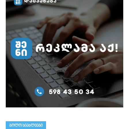
ᲑᲝᲚᲝ ᲡᲘᲐᲮᲚᲔᲔᲑᲘ