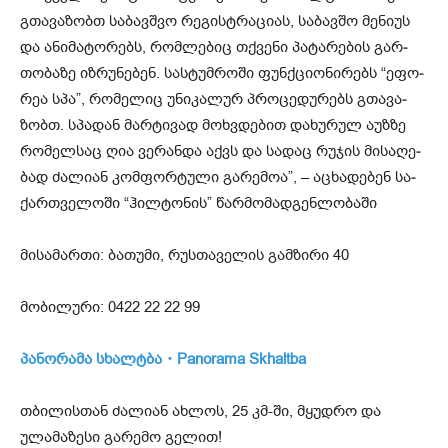
გთა­ვა­ზობთ სა­ბავ­შვო რე­გის­ტრა­ცი­ას, სა­ბავ­შო მე­ნი­უს
და ანი­მა­ტო­რებს, რომ­ლე­ბიც თქვე­ნი პა­ტა­რე­ბის გარ­
თო­ბა­ზე იზ­რუ­ნე­ბენ. სას­ტუმ­რო­ში ფუნ­ქცი­ო­ნი­რებს “ეფო­
რეა სპა”, რო­მე­ლიც უნი­კა­ლურ პრო­ცე­დუ­რებს გთა­ვა­
ზობთ. სპა­დან მარ­ტი­ვად მოხ­ვდე­ბით და­ხუ­რულ აუზ­ზე
რო­მელ­საც ღია ვე­რან­და აქვს და სა­დაც რუ­ჯის მი­სა­ღე­
ბად ძა­ლი­ან კომ­ფორ­ტუ­ლი გა­რე­მოა”, – აცხა­დე­ბენ სა­
ქარ­თვე­ლო­ში “ჰილ­ტო­ნის” წარ­მო­მად­გენ­ლო­ბა­ში
მისამართი: ბათუმი, რუსთაველის გამზირი 40
მობილური: 0422 22 22 99
პანორამა სხალტბა・Panorama Skhaltba
თბილისთან ძალიან ახლოს, 25 კმ-ში, მყუდრო და
ულამაზესი გარემო გელით!